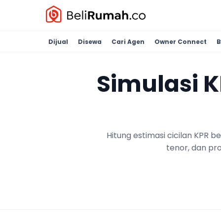
Dijual
Disewa
Cari Agen
Owner Connect
B
Simulasi 
Hitung estimasi cicilan KPR 
tenor, dan pr