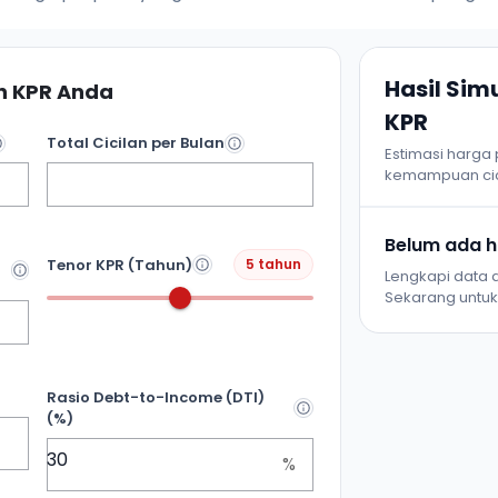
Hasil Si
 KPR Anda
KPR
Total Cicilan per Bulan
Estimasi harga
kemampuan cic
Belum ada ha
Tenor KPR (Tahun)
5 tahun
Lengkapi data d
Sekarang untuk 
Rasio Debt-to-Income (DTI)
(%)
%