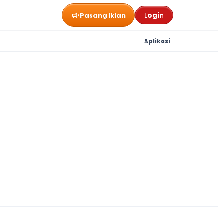
Login
Pasang Iklan
Aplikasi