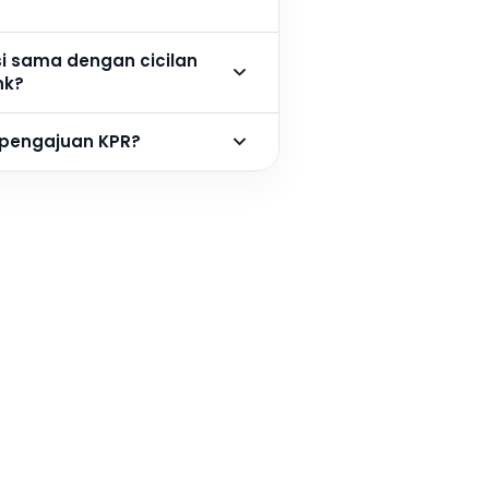
si sama dengan cicilan
nk?
 pengajuan KPR?