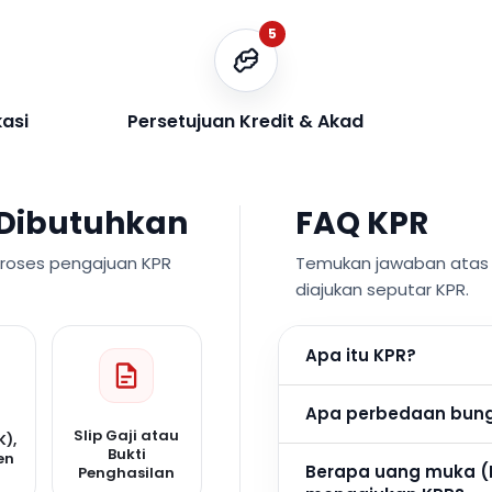
5
kasi
Persetujuan Kredit & Akad
Dibutuhkan
FAQ KPR
proses pengajuan KPR
Temukan jawaban atas p
diajukan seputar KPR.
Apa itu KPR?
Apa perbedaan bunga
Slip Gaji atau
K),
Bukti
en
Berapa uang muka (
Penghasilan
n