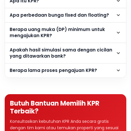
Apa itu KPR?
Apa perbedaan bunga fixed dan floating?
Berapa uang muka (DP) minimum untuk
mengajukan KPR?
Apakah hasil simulasi sama dengan cicilan
yang ditawarkan bank?
Berapa lama proses pengajuan KPR?
Butuh Bantuan Memilih KPR
Terbaik?
Konsultasikan kebutuhan KPR Anda secara gratis
dengan tim kami atau temukan properti yang sesuai