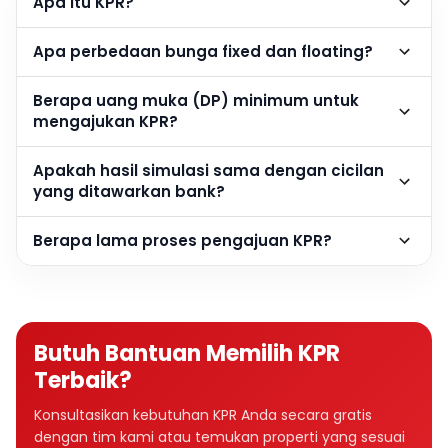
Apa itu KPR?
Apa perbedaan bunga fixed dan floating?
Berapa uang muka (DP) minimum untuk
mengajukan KPR?
Apakah hasil simulasi sama dengan cicilan
yang ditawarkan bank?
Berapa lama proses pengajuan KPR?
Butuh Bantuan Memilih KPR
Terbaik?
Konsultasikan kebutuhan KPR Anda secara gratis
dengan tim kami atau temukan properti yang sesuai