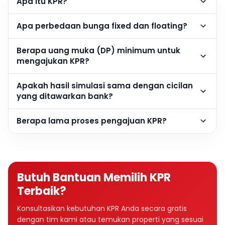
Apa itu KPR?
Apa perbedaan bunga fixed dan floating?
Berapa uang muka (DP) minimum untuk
mengajukan KPR?
Apakah hasil simulasi sama dengan cicilan
yang ditawarkan bank?
Berapa lama proses pengajuan KPR?
Butuh Bantuan Memilih KPR
Terbaik?
Konsultasikan kebutuhan KPR Anda secara gratis
dengan tim kami atau temukan properti yang sesuai