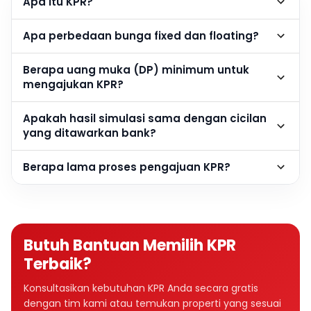
Apa itu KPR?
Apa perbedaan bunga fixed dan floating?
Berapa uang muka (DP) minimum untuk
mengajukan KPR?
Apakah hasil simulasi sama dengan cicilan
yang ditawarkan bank?
Berapa lama proses pengajuan KPR?
Butuh Bantuan Memilih KPR
Terbaik?
Konsultasikan kebutuhan KPR Anda secara gratis
dengan tim kami atau temukan properti yang sesuai