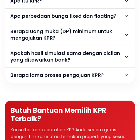
Apa itu KPR?
Apa perbedaan bunga fixed dan floating?
Berapa uang muka (DP) minimum untuk
mengajukan KPR?
Apakah hasil simulasi sama dengan cicilan
yang ditawarkan bank?
Berapa lama proses pengajuan KPR?
Butuh Bantuan Memilih KPR
Terbaik?
Konsultasikan kebutuhan KPR Anda secara gratis
dengan tim kami atau temukan properti yang sesuai