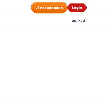
Login
Pasang Iklan
Aplikasi