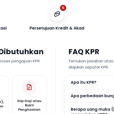
5
kasi
Persetujuan Kredit & Akad
Dibutuhkan
FAQ KPR
proses pengajuan KPR
Temukan jawaban atas p
diajukan seputar KPR.
Apa itu KPR?
Apa perbedaan bunga
Slip Gaji atau
K),
Bukti
en
Berapa uang muka (
Penghasilan
n