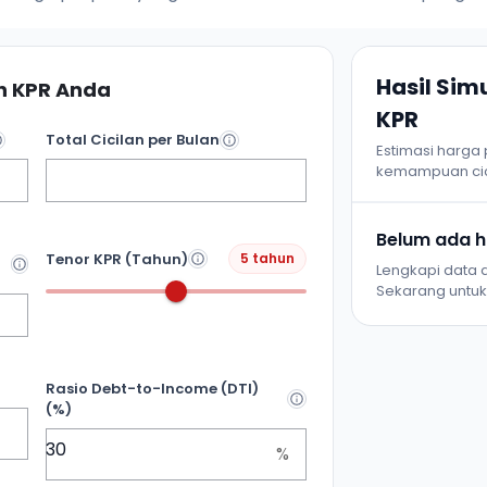
Hasil Si
 KPR Anda
KPR
Total Cicilan per Bulan
Estimasi harga
kemampuan cic
Belum ada ha
Tenor KPR (Tahun)
5 tahun
Lengkapi data d
Sekarang untuk 
Rasio Debt-to-Income (DTI)
(%)
%