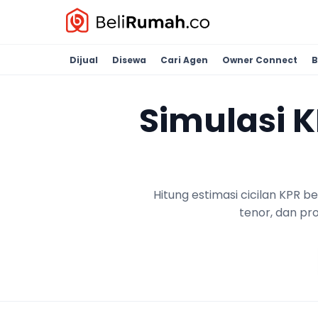
Dijual
Disewa
Cari Agen
Owner Connect
B
Simulasi 
Hitung estimasi cicilan KPR 
tenor, dan pr