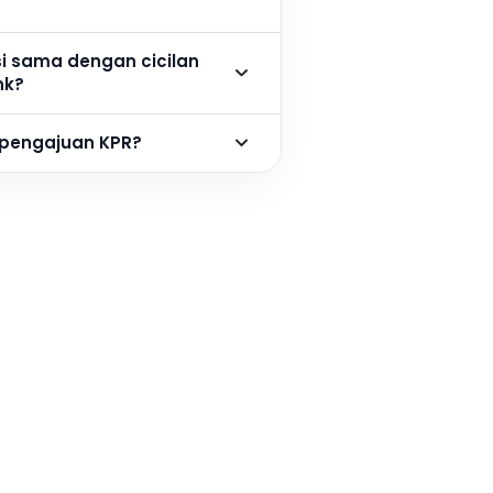
si sama dengan cicilan
nk?
 pengajuan KPR?