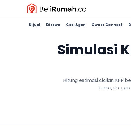
Dijual
Disewa
Cari Agen
Owner Connect
B
Simulasi 
Hitung estimasi cicilan KPR 
tenor, dan pr