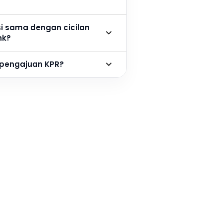
si sama dengan cicilan
nk?
 pengajuan KPR?