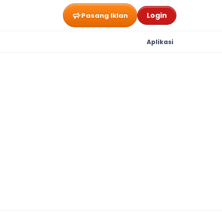
Login
Pasang Iklan
Aplikasi