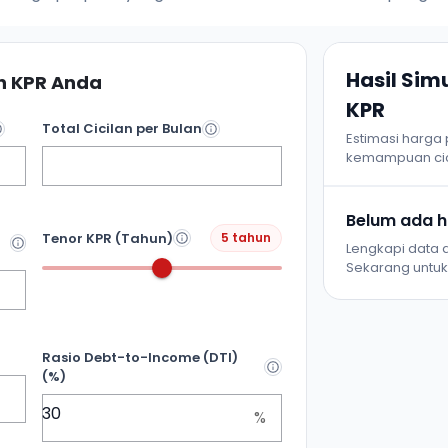
Hasil Si
 KPR Anda
KPR
Total Cicilan per Bulan
Estimasi harga
kemampuan cic
Belum ada ha
Tenor KPR (Tahun)
5 tahun
Lengkapi data d
Sekarang untuk 
Rasio Debt-to-Income (DTI)
(%)
%