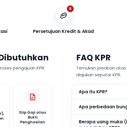
5
kasi
Persetujuan Kredit & Akad
Dibutuhkan
FAQ KPR
proses pengajuan KPR
Temukan jawaban atas p
diajukan seputar KPR.
Apa itu KPR?
Apa perbedaan bunga
Slip Gaji atau
K),
Bukti
en
Berapa uang muka (
Penghasilan
n