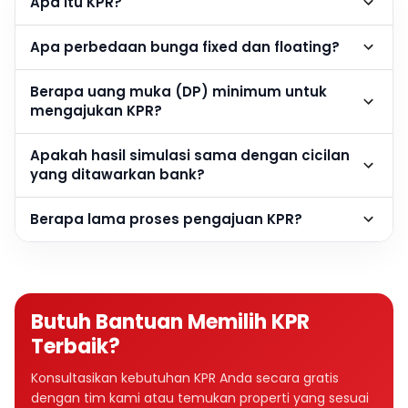
Apa itu KPR?
Apa perbedaan bunga fixed dan floating?
Berapa uang muka (DP) minimum untuk
mengajukan KPR?
Apakah hasil simulasi sama dengan cicilan
yang ditawarkan bank?
Berapa lama proses pengajuan KPR?
Butuh Bantuan Memilih KPR
Terbaik?
Konsultasikan kebutuhan KPR Anda secara gratis
dengan tim kami atau temukan properti yang sesuai