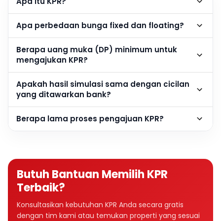
Apa itu KPR?
Apa perbedaan bunga fixed dan floating?
Berapa uang muka (DP) minimum untuk
mengajukan KPR?
Apakah hasil simulasi sama dengan cicilan
yang ditawarkan bank?
Berapa lama proses pengajuan KPR?
Butuh Bantuan Memilih KPR
Terbaik?
Konsultasikan kebutuhan KPR Anda secara gratis
dengan tim kami atau temukan properti yang sesuai