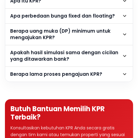
Apa itu KPR?
Apa perbedaan bunga fixed dan floating?
Berapa uang muka (DP) minimum untuk
mengajukan KPR?
Apakah hasil simulasi sama dengan cicilan
yang ditawarkan bank?
Berapa lama proses pengajuan KPR?
Butuh Bantuan Memilih KPR
Terbaik?
Konsultasikan kebutuhan KPR Anda secara gratis
dengan tim kami atau temukan properti yang sesuai