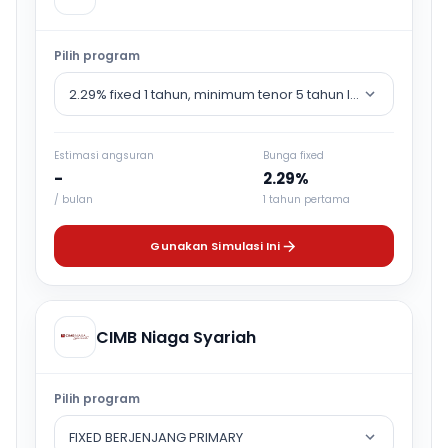
Pilih program
2.29% fixed 1 tahun, minimum tenor 5 tahun lalu counter rat
Estimasi angsuran
Bunga fixed
-
2.29%
/ bulan
1 tahun pertama
Gunakan Simulasi Ini
CIMB Niaga Syariah
Pilih program
FIXED BERJENJANG PRIMARY