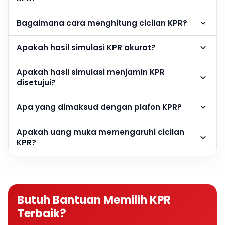
Bagaimana cara menghitung cicilan KPR?
Apakah hasil simulasi KPR akurat?
Apakah hasil simulasi menjamin KPR
disetujui?
Apa yang dimaksud dengan plafon KPR?
Apakah uang muka memengaruhi cicilan
KPR?
Berapa DP rumah agar cicilan KPR lebih
ringan?
Butuh Bantuan Memilih KPR
Apakah semakin besar DP semakin baik?
Terbaik?