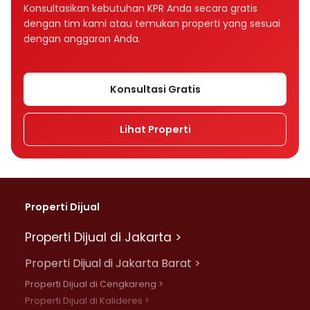
Bagaimana tenor memengaruhi cicilan KPR?
Konsultasikan kebutuhan KPR Anda secara gratis
dengan tim kami atau temukan properti yang sesuai
Tenor KPR 10, 15, atau 20 tahun, mana yang
dengan anggaran Anda.
lebih baik?
Apakah suku bunga memengaruhi cicilan
Konsultasi Gratis
KPR?
Lihat Properti
Apa perbedaan bunga fixed dan floating
dalam KPR?
Mengapa cicilan KPR bisa naik setelah
beberapa tahun?
Properti Dijual
Apa perbedaan bunga flat, efektif, dan
Properti Dijual di Jakarta >
anuitas?
Properti Dijual di Jakarta Barat >
Rumah Rp500 juta cicilannya berapa per
Properti Dijual di Cengkareng >
bulan?
Properti Dijual di Kalideres >