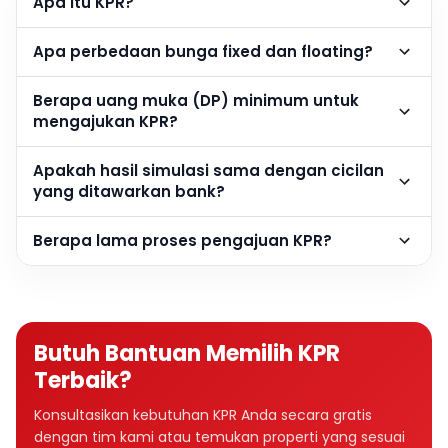
Apa itu KPR?
Apa perbedaan bunga fixed dan floating?
Berapa uang muka (DP) minimum untuk
mengajukan KPR?
Apakah hasil simulasi sama dengan cicilan
yang ditawarkan bank?
Berapa lama proses pengajuan KPR?
Butuh Bantuan Memilih KPR
Terbaik?
Konsultasikan kebutuhan KPR Anda secara gratis
dengan tim kami atau temukan properti yang sesuai