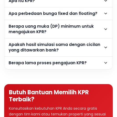
Apa itu KPR?
Apa perbedaan bunga fixed dan floating?
Berapa uang muka (DP) minimum untuk
mengajukan KPR?
Apakah hasil simulasi sama dengan cicilan
yang ditawarkan bank?
Berapa lama proses pengajuan KPR?
Butuh Bantuan Memilih KPR
Terbaik?
Konsultasikan kebutuhan KPR Anda secara gratis
dengan tim kami atau temukan properti yang sesuai