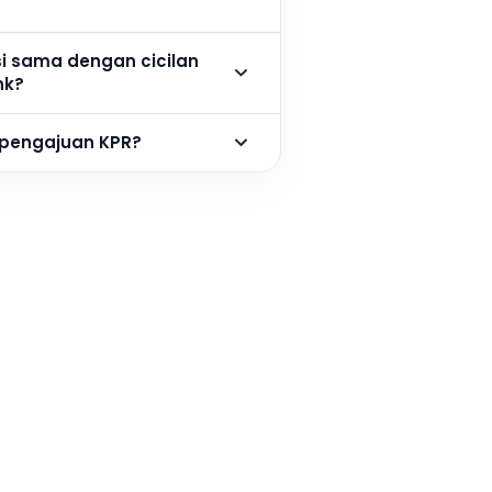
si sama dengan cicilan
nk?
 pengajuan KPR?