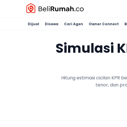
Dijual
Disewa
Cari Agen
Owner Connect
B
Simulasi 
Hitung estimasi cicilan KPR 
tenor, dan pr