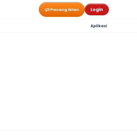
Login
Pasang Iklan
Aplikasi