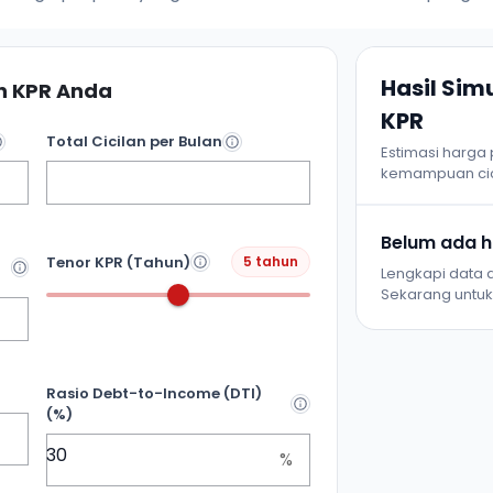
Hasil Si
 KPR Anda
KPR
Total Cicilan per Bulan
Estimasi harga
kemampuan cic
Belum ada ha
Tenor KPR (Tahun)
5 tahun
Lengkapi data d
Sekarang untuk 
Rasio Debt-to-Income (DTI)
(%)
%