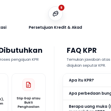
5
kasi
Persetujuan Kredit & Akad
Dibutuhkan
FAQ KPR
proses pengajuan KPR
Temukan jawaban atas p
diajukan seputar KPR.
Apa itu KPR?
Apa perbedaan bunga
Slip Gaji atau
K),
Bukti
en
Berapa uang muka (
Penghasilan
n