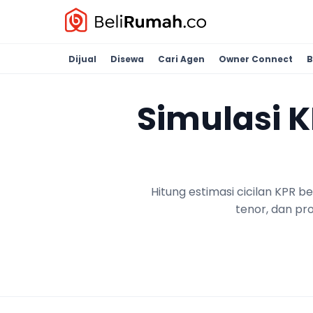
Dijual
Disewa
Cari Agen
Owner Connect
B
Simulasi 
Hitung estimasi cicilan KPR 
tenor, dan pr