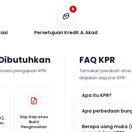
5
kasi
Persetujuan Kredit & Akad
Dibutuhkan
FAQ KPR
proses pengajuan KPR
Temukan jawaban atas p
diajukan seputar KPR.
Apa itu KPR?
Apa perbedaan bunga
Slip Gaji atau
K),
Bukti
en
Berapa uang muka (
Penghasilan
n