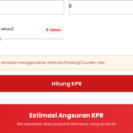
Tahun)
5 tahun
, simulasi menggunakan estimasi floating/counter rate.
Hitung KPR
Estimasi Angsuran KPR
Berdasarkan data properti dan tenor yang Anda isi