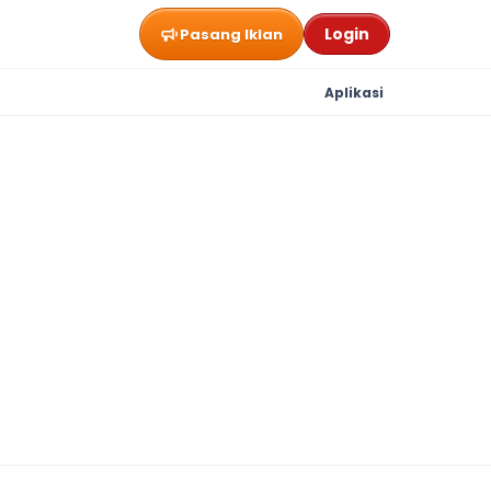
Login
Pasang Iklan
Aplikasi