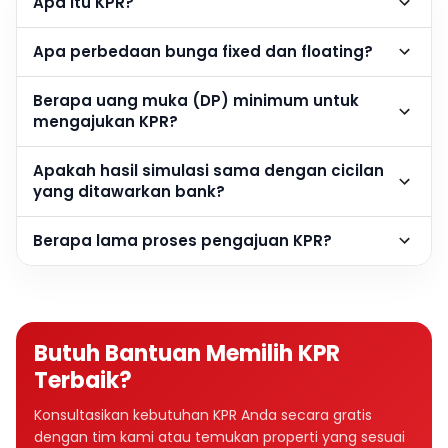
Apa itu KPR?
Apa perbedaan bunga fixed dan floating?
Berapa uang muka (DP) minimum untuk
mengajukan KPR?
Apakah hasil simulasi sama dengan cicilan
yang ditawarkan bank?
Berapa lama proses pengajuan KPR?
Butuh Bantuan Memilih KPR
Terbaik?
Konsultasikan kebutuhan KPR Anda secara gratis
dengan tim kami atau temukan properti yang sesuai