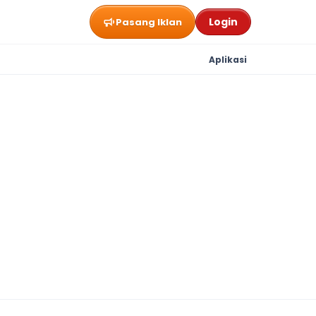
Login
Pasang Iklan
Aplikasi