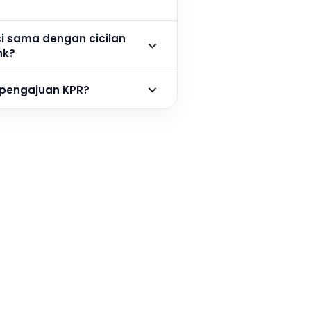
si sama dengan cicilan
nk?
 pengajuan KPR?