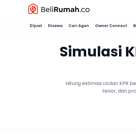
Dijual
Disewa
Cari Agen
Owner Connect
B
Simulasi 
Hitung estimasi cicilan KPR 
tenor, dan pr