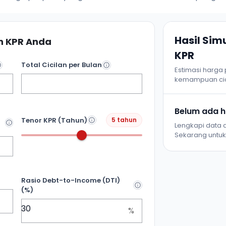
Hasil Si
 KPR Anda
KPR
Total Cicilan per Bulan
Estimasi harga
kemampuan cic
Belum ada ha
Tenor KPR (Tahun)
5 tahun
Lengkapi data d
Sekarang untuk 
Rasio Debt-to-Income (DTI)
(%)
%