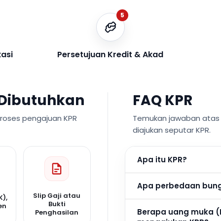
5
kasi
Persetujuan Kredit & Akad
Dibutuhkan
FAQ KPR
proses pengajuan KPR
Temukan jawaban atas p
diajukan seputar KPR.
Apa itu KPR?
Apa perbedaan bunga
Slip Gaji atau
K),
Bukti
en
Berapa uang muka (
Penghasilan
n