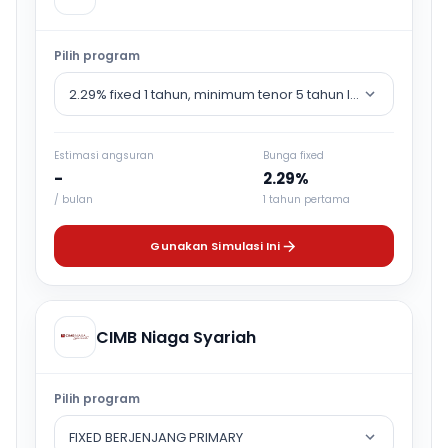
Pilih program
2.29% fixed 1 tahun, minimum tenor 5 tahun lalu counter rat
Estimasi angsuran
Bunga fixed
-
2.29%
/ bulan
1 tahun pertama
Gunakan Simulasi Ini
CIMB Niaga Syariah
Pilih program
FIXED BERJENJANG PRIMARY