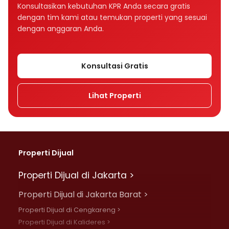
Bagaimana tenor memengaruhi cicilan KPR?
Konsultasikan kebutuhan KPR Anda secara gratis
dengan tim kami atau temukan properti yang sesuai
Tenor KPR 10, 15, atau 20 tahun, mana yang
dengan anggaran Anda.
lebih baik?
Apakah suku bunga memengaruhi cicilan
Konsultasi Gratis
KPR?
Lihat Properti
Apa perbedaan bunga fixed dan floating
dalam KPR?
Mengapa cicilan KPR bisa naik setelah
beberapa tahun?
Properti Dijual
Apa perbedaan bunga flat, efektif, dan
Properti Dijual di Jakarta >
anuitas?
Properti Dijual di Jakarta Barat >
Rumah Rp500 juta cicilannya berapa per
Properti Dijual di Cengkareng >
bulan?
Properti Dijual di Kalideres >