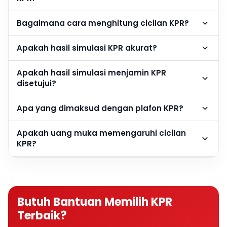
Bagaimana cara menghitung cicilan KPR?
Apakah hasil simulasi KPR akurat?
Apakah hasil simulasi menjamin KPR
disetujui?
Apa yang dimaksud dengan plafon KPR?
Apakah uang muka memengaruhi cicilan
KPR?
Berapa DP rumah agar cicilan KPR lebih
ringan?
Butuh Bantuan Memilih KPR
Apakah semakin besar DP semakin baik?
Terbaik?