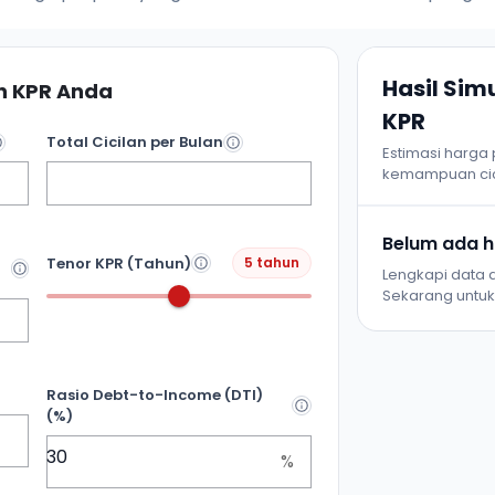
Hasil Si
 KPR Anda
KPR
Total Cicilan per Bulan
Estimasi harga
kemampuan cic
Belum ada ha
Tenor KPR (Tahun)
5 tahun
Lengkapi data d
Sekarang untuk 
Rasio Debt-to-Income (DTI)
(%)
%