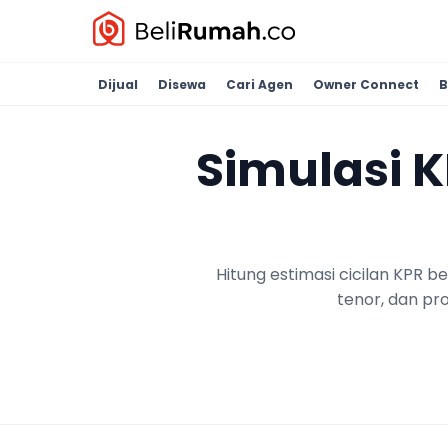
Dijual
Disewa
Cari Agen
Owner Connect
B
Simulasi 
Hitung estimasi cicilan KPR 
tenor, dan pr