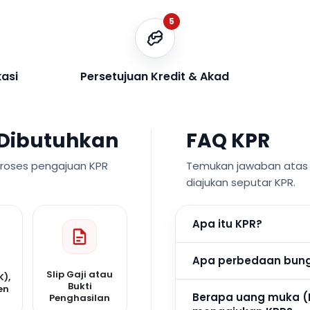
5
kasi
Persetujuan Kredit & Akad
Dibutuhkan
FAQ KPR
proses pengajuan KPR
Temukan jawaban atas p
diajukan seputar KPR.
Apa itu KPR?
Apa perbedaan bunga
Slip Gaji atau
K),
Bukti
en
Berapa uang muka (
Penghasilan
n