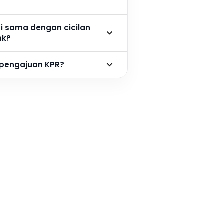
si sama dengan cicilan
nk?
 pengajuan KPR?