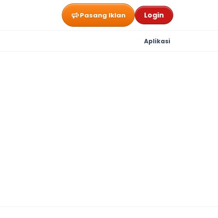
Login
Pasang Iklan
Aplikasi