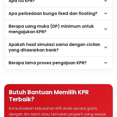
Apa itu KPR?
Apa perbedaan bunga fixed dan floating?
Berapa uang muka (DP) minimum untuk
mengajukan KPR?
Apakah hasil simulasi sama dengan cicilan
yang ditawarkan bank?
Berapa lama proses pengajuan KPR?
Butuh Bantuan Memilih KPR
Terbaik?
Konsultasikan kebutuhan KPR Anda secara gratis
dengan tim kami atau temukan properti yang sesuai