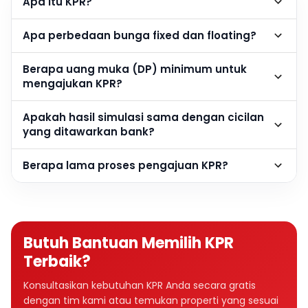
Apa itu KPR?
Apa perbedaan bunga fixed dan floating?
Berapa uang muka (DP) minimum untuk
mengajukan KPR?
Apakah hasil simulasi sama dengan cicilan
yang ditawarkan bank?
Berapa lama proses pengajuan KPR?
Butuh Bantuan Memilih KPR
Terbaik?
Konsultasikan kebutuhan KPR Anda secara gratis
dengan tim kami atau temukan properti yang sesuai