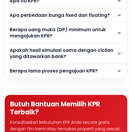
Apa itu KPR?
Apa perbedaan bunga fixed dan floating?
Berapa uang muka (DP) minimum untuk
mengajukan KPR?
Apakah hasil simulasi sama dengan cicilan
yang ditawarkan bank?
Berapa lama proses pengajuan KPR?
Butuh Bantuan Memilih KPR
Terbaik?
Konsultasikan kebutuhan KPR Anda secara gratis
dengan tim kami atau temukan properti yang sesuai