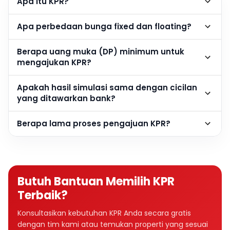
Apa itu KPR?
Apa perbedaan bunga fixed dan floating?
Berapa uang muka (DP) minimum untuk
mengajukan KPR?
Apakah hasil simulasi sama dengan cicilan
yang ditawarkan bank?
Berapa lama proses pengajuan KPR?
Butuh Bantuan Memilih KPR
Terbaik?
Konsultasikan kebutuhan KPR Anda secara gratis
dengan tim kami atau temukan properti yang sesuai