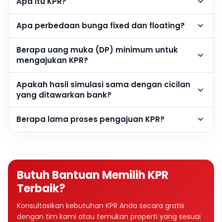
Apa itu KPR?
Apa perbedaan bunga fixed dan floating?
Berapa uang muka (DP) minimum untuk
mengajukan KPR?
Apakah hasil simulasi sama dengan cicilan
yang ditawarkan bank?
Berapa lama proses pengajuan KPR?
Butuh Bantuan Memilih KPR
Terbaik?
Konsultasikan kebutuhan KPR Anda secara gratis
dengan tim kami atau temukan properti yang sesuai