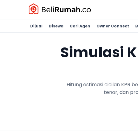
Dijual
Disewa
Cari Agen
Owner Connect
B
Simulasi 
Hitung estimasi cicilan KPR 
tenor, dan pr