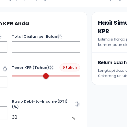
Hasil Si
 KPR Anda
KPR
Total Cicilan per Bulan
Estimasi harga
kemampuan cic
Belum ada ha
Tenor KPR (Tahun)
5 tahun
Lengkapi data d
Sekarang untuk 
Rasio Debt-to-Income (DTI)
(%)
%