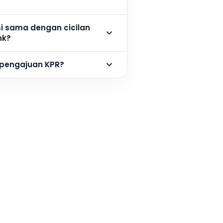
si sama dengan cicilan
nk?
 pengajuan KPR?