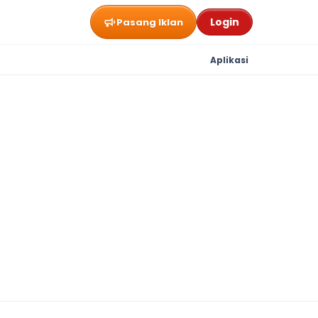
Login
Pasang Iklan
Aplikasi