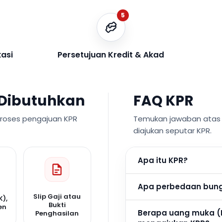
5
kasi
Persetujuan Kredit & Akad
Dibutuhkan
FAQ KPR
proses pengajuan KPR
Temukan jawaban atas p
diajukan seputar KPR.
Apa itu KPR?
Apa perbedaan bunga
Slip Gaji atau
K),
Bukti
en
Berapa uang muka (
Penghasilan
n