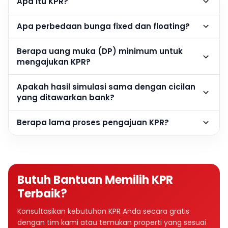
Apa itu KPR?
Apa perbedaan bunga fixed dan floating?
Berapa uang muka (DP) minimum untuk
mengajukan KPR?
Apakah hasil simulasi sama dengan cicilan
yang ditawarkan bank?
Berapa lama proses pengajuan KPR?
Butuh Bantuan Memilih KPR
Terbaik?
Konsultasikan kebutuhan KPR Anda secara gratis
dengan tim kami atau temukan properti yang sesuai