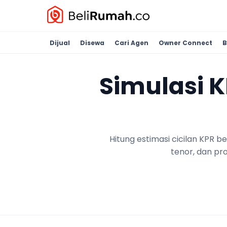
Dijual
Disewa
Cari Agen
Owner Connect
B
Simulasi 
Hitung estimasi cicilan KPR 
tenor, dan pr