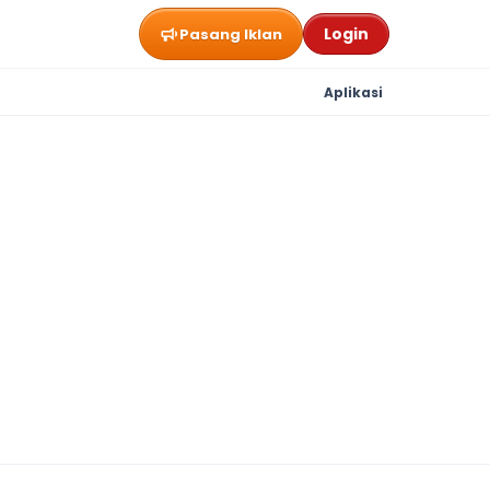
Login
Pasang Iklan
Aplikasi