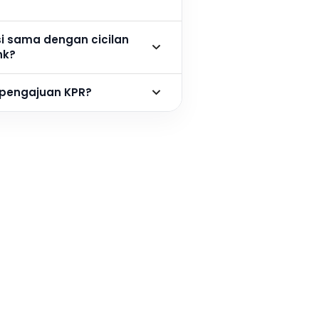
si sama dengan cicilan
nk?
 pengajuan KPR?