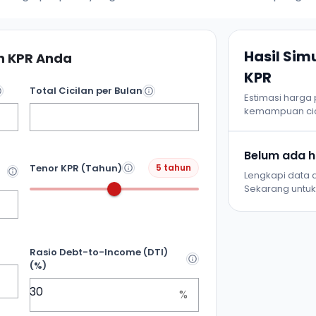
Hasil Si
 KPR Anda
KPR
Total Cicilan per Bulan
Estimasi harga
kemampuan cic
Belum ada ha
Tenor KPR (Tahun)
5 tahun
Lengkapi data d
Sekarang untuk 
Rasio Debt-to-Income (DTI)
(%)
%