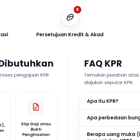
5
kasi
Persetujuan Kredit & Akad
Dibutuhkan
FAQ KPR
proses pengajuan KPR
Temukan jawaban atas p
diajukan seputar KPR.
Apa itu KPR?
Apa perbedaan bunga
Slip Gaji atau
K),
Bukti
en
Berapa uang muka (
Penghasilan
n