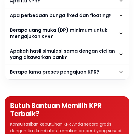
Apa itu KPR?
Apa perbedaan bunga fixed dan floating?
Berapa uang muka (DP) minimum untuk
mengajukan KPR?
Apakah hasil simulasi sama dengan cicilan
yang ditawarkan bank?
Berapa lama proses pengajuan KPR?
Butuh Bantuan Memilih KPR
Terbaik?
Konsultasikan kebutuhan KPR Anda secara gratis
dengan tim kami atau temukan properti yang sesuai