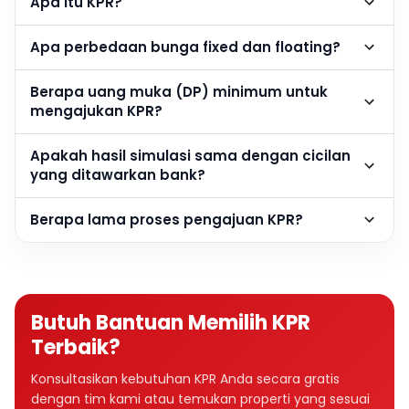
Apa itu KPR?
Apa perbedaan bunga fixed dan floating?
Berapa uang muka (DP) minimum untuk
mengajukan KPR?
Apakah hasil simulasi sama dengan cicilan
yang ditawarkan bank?
Berapa lama proses pengajuan KPR?
Butuh Bantuan Memilih KPR
Terbaik?
Konsultasikan kebutuhan KPR Anda secara gratis
dengan tim kami atau temukan properti yang sesuai