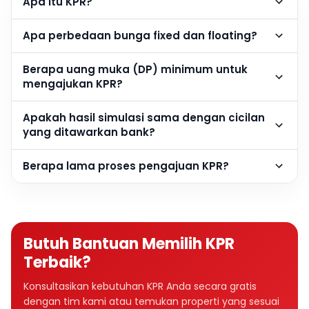
Apa itu KPR?
Apa perbedaan bunga fixed dan floating?
Berapa uang muka (DP) minimum untuk
mengajukan KPR?
Apakah hasil simulasi sama dengan cicilan
yang ditawarkan bank?
Berapa lama proses pengajuan KPR?
Butuh Bantuan Memilih KPR
Terbaik?
Konsultasikan kebutuhan KPR Anda secara gratis
dengan tim kami atau temukan properti yang sesuai