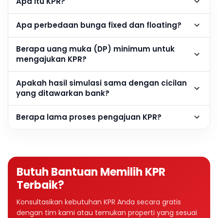
Apa itu KPR?
Apa perbedaan bunga fixed dan floating?
Berapa uang muka (DP) minimum untuk
mengajukan KPR?
Apakah hasil simulasi sama dengan cicilan
yang ditawarkan bank?
Berapa lama proses pengajuan KPR?
Butuh Bantuan Memilih KPR
Terbaik?
Konsultasikan kebutuhan KPR Anda secara gratis
dengan tim kami atau temukan properti yang sesuai