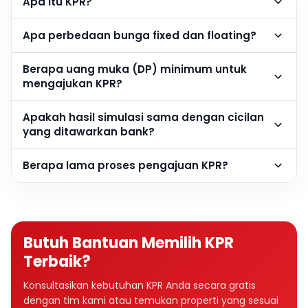
Apa itu KPR?
Apa perbedaan bunga fixed dan floating?
Berapa uang muka (DP) minimum untuk
mengajukan KPR?
Apakah hasil simulasi sama dengan cicilan
yang ditawarkan bank?
Berapa lama proses pengajuan KPR?
Butuh Bantuan Memilih KPR
Terbaik?
Konsultasikan kebutuhan KPR Anda secara gratis
dengan tim kami atau temukan properti yang sesuai