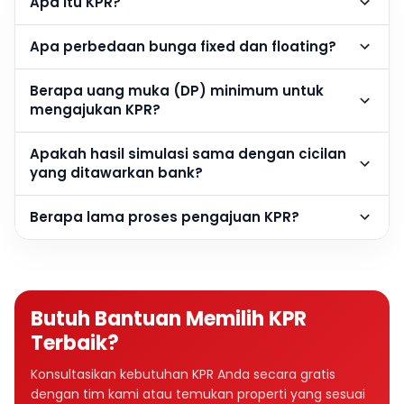
Apa itu KPR?
Apa perbedaan bunga fixed dan floating?
Berapa uang muka (DP) minimum untuk
mengajukan KPR?
Apakah hasil simulasi sama dengan cicilan
yang ditawarkan bank?
Berapa lama proses pengajuan KPR?
Butuh Bantuan Memilih KPR
Terbaik?
Konsultasikan kebutuhan KPR Anda secara gratis
dengan tim kami atau temukan properti yang sesuai