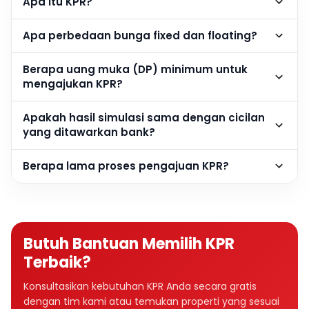
Apa itu KPR?
Apa perbedaan bunga fixed dan floating?
Berapa uang muka (DP) minimum untuk
mengajukan KPR?
Apakah hasil simulasi sama dengan cicilan
yang ditawarkan bank?
Berapa lama proses pengajuan KPR?
Butuh Bantuan Memilih KPR
Terbaik?
Konsultasikan kebutuhan KPR Anda secara gratis
dengan tim kami atau temukan properti yang sesuai