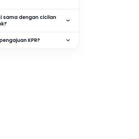
si sama dengan cicilan
nk?
 pengajuan KPR?