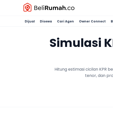
Dijual
Disewa
Cari Agen
Owner Connect
B
Simulasi 
Hitung estimasi cicilan KPR 
tenor, dan pr