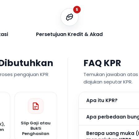
5
kasi
Persetujuan Kredit & Akad
Dibutuhkan
FAQ KPR
proses pengajuan KPR
Temukan jawaban atas p
diajukan seputar KPR.
Apa itu KPR?
Apa perbedaan bunga
Slip Gaji atau
K),
Bukti
en
Berapa uang muka (
Penghasilan
n