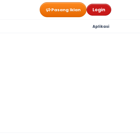
Login
Pasang Iklan
Aplikasi