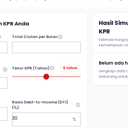
Hasil Si
 KPR Anda
KPR
Total Cicilan per Bulan
Estimasi harga
kemampuan cic
Belum ada ha
Tenor KPR (Tahun)
5 tahun
Lengkapi data d
Sekarang untuk 
Rasio Debt-to-Income (DTI)
(%)
%