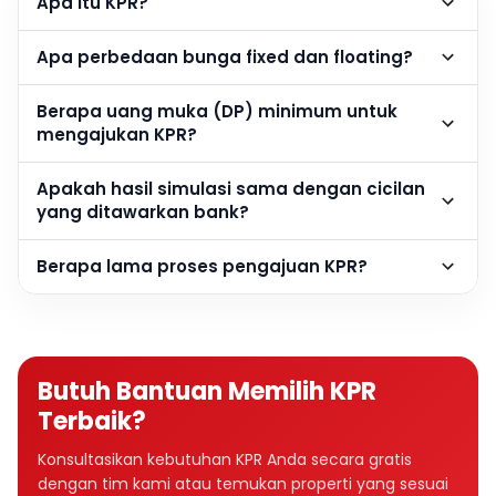
Apa itu KPR?
Apa perbedaan bunga fixed dan floating?
Berapa uang muka (DP) minimum untuk
mengajukan KPR?
Apakah hasil simulasi sama dengan cicilan
yang ditawarkan bank?
Berapa lama proses pengajuan KPR?
Butuh Bantuan Memilih KPR
Terbaik?
Konsultasikan kebutuhan KPR Anda secara gratis
dengan tim kami atau temukan properti yang sesuai