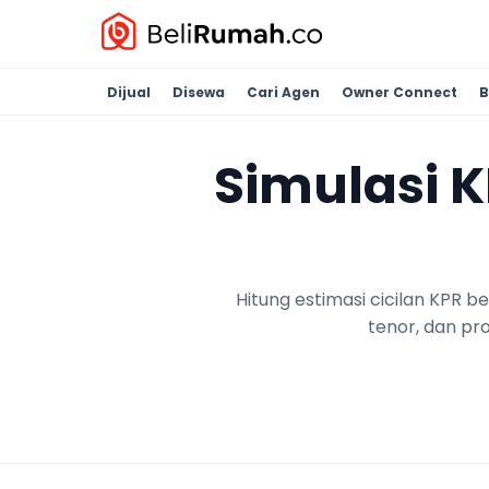
Dijual
Disewa
Cari Agen
Owner Connect
B
Simulasi 
Hitung estimasi cicilan KPR 
tenor, dan pr