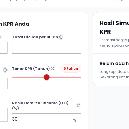
Hasil Si
 KPR Anda
KPR
Total Cicilan per Bulan
Estimasi harga
kemampuan cic
Belum ada ha
Tenor KPR (Tahun)
5 tahun
Lengkapi data d
Sekarang untuk 
Rasio Debt-to-Income (DTI)
(%)
%