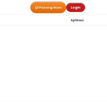
Login
Pasang Iklan
Aplikasi