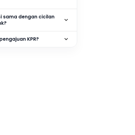
si sama dengan cicilan
nk?
 pengajuan KPR?