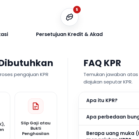
5
kasi
Persetujuan Kredit & Akad
Dibutuhkan
FAQ KPR
proses pengajuan KPR
Temukan jawaban atas p
diajukan seputar KPR.
Apa itu KPR?
Apa perbedaan bunga
Slip Gaji atau
K),
Bukti
en
Berapa uang muka (
Penghasilan
n