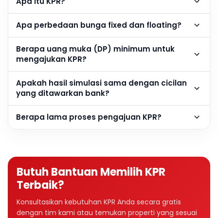
Apa itu KPR?
Apa perbedaan bunga fixed dan floating?
Berapa uang muka (DP) minimum untuk
mengajukan KPR?
Apakah hasil simulasi sama dengan cicilan
yang ditawarkan bank?
Berapa lama proses pengajuan KPR?
Butuh Bantuan Memilih KPR
Terbaik?
Konsultasikan kebutuhan KPR Anda secara gratis
dengan tim kami atau temukan properti yang sesuai