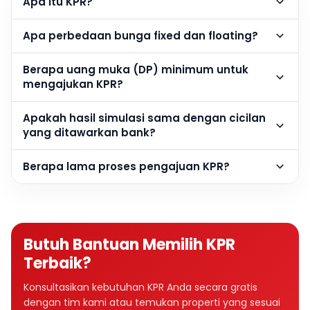
Apa itu KPR?
Apa perbedaan bunga fixed dan floating?
Berapa uang muka (DP) minimum untuk
mengajukan KPR?
Apakah hasil simulasi sama dengan cicilan
yang ditawarkan bank?
Berapa lama proses pengajuan KPR?
Butuh Bantuan Memilih KPR
Terbaik?
Konsultasikan kebutuhan KPR Anda secara gratis
dengan tim kami atau temukan properti yang sesuai