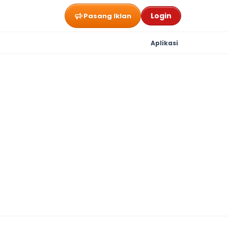
Login
Pasang Iklan
Aplikasi