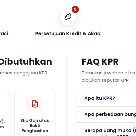
5
kasi
Persetujuan Kredit & Akad
Dibutuhkan
FAQ KPR
proses pengajuan KPR
Temukan jawaban atas p
diajukan seputar KPR.
Apa itu KPR?
Apa perbedaan bunga
Slip Gaji atau
K),
Bukti
en
Berapa uang muka (
Penghasilan
n