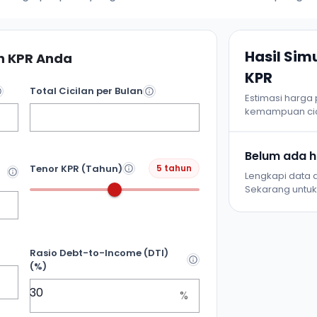
Hasil Si
 KPR Anda
KPR
Total Cicilan per Bulan
Estimasi harga
kemampuan cic
Belum ada ha
Tenor KPR (Tahun)
5 tahun
Lengkapi data d
Sekarang untuk 
Rasio Debt-to-Income (DTI)
(%)
%