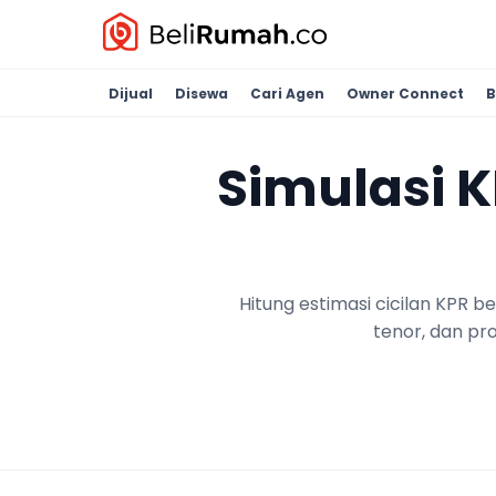
Dijual
Disewa
Cari Agen
Owner Connect
B
Simulasi 
Hitung estimasi cicilan KPR 
tenor, dan pr