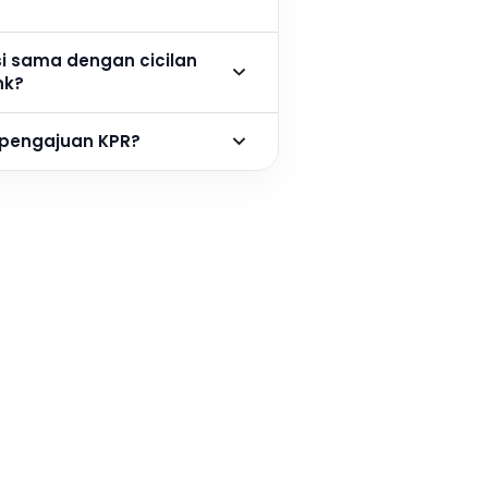
si sama dengan cicilan
nk?
 pengajuan KPR?