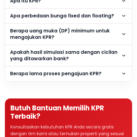
Apa itu KPR?
Apa perbedaan bunga fixed dan floating?
Berapa uang muka (DP) minimum untuk
mengajukan KPR?
Apakah hasil simulasi sama dengan cicilan
yang ditawarkan bank?
Berapa lama proses pengajuan KPR?
Butuh Bantuan Memilih KPR
Terbaik?
Konsultasikan kebutuhan KPR Anda secara gratis
dengan tim kami atau temukan properti yang sesuai