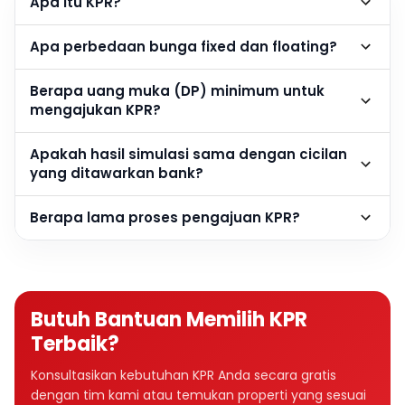
Apa itu KPR?
Apa perbedaan bunga fixed dan floating?
Berapa uang muka (DP) minimum untuk
mengajukan KPR?
Apakah hasil simulasi sama dengan cicilan
yang ditawarkan bank?
Berapa lama proses pengajuan KPR?
Butuh Bantuan Memilih KPR
Terbaik?
Konsultasikan kebutuhan KPR Anda secara gratis
dengan tim kami atau temukan properti yang sesuai