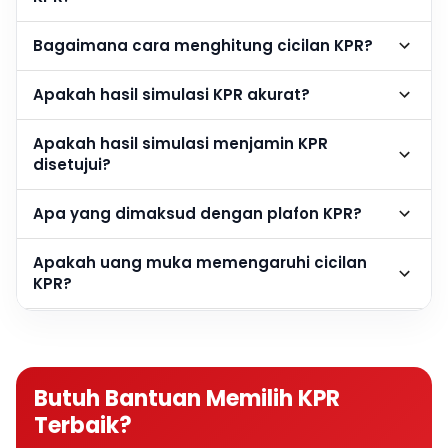
Bagaimana cara menghitung cicilan KPR?
Apakah hasil simulasi KPR akurat?
Apakah hasil simulasi menjamin KPR
disetujui?
Apa yang dimaksud dengan plafon KPR?
Apakah uang muka memengaruhi cicilan
KPR?
Berapa DP rumah agar cicilan KPR lebih
ringan?
Butuh Bantuan Memilih KPR
Apakah semakin besar DP semakin baik?
Terbaik?