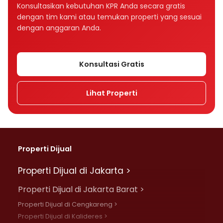
Bagaimana tenor memengaruhi cicilan KPR?
Konsultasikan kebutuhan KPR Anda secara gratis
dengan tim kami atau temukan properti yang sesuai
Tenor KPR 10, 15, atau 20 tahun, mana yang
dengan anggaran Anda.
lebih baik?
Apakah suku bunga memengaruhi cicilan
Konsultasi Gratis
KPR?
Lihat Properti
Apa perbedaan bunga fixed dan floating
dalam KPR?
Mengapa cicilan KPR bisa naik setelah
beberapa tahun?
Properti Dijual
Apa perbedaan bunga flat, efektif, dan
Properti Dijual di Jakarta >
anuitas?
Properti Dijual di Jakarta Barat >
Rumah Rp500 juta cicilannya berapa per
Properti Dijual di Cengkareng >
bulan?
Properti Dijual di Kalideres >