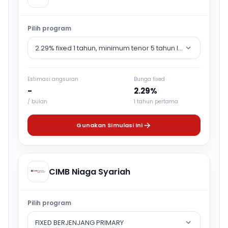
Pilih program
2.29% fixed 1 tahun, minimum tenor 5 tahun lalu counter rat
Estimasi angsuran
Bunga fixed
-
2.29%
/ bulan
1 tahun pertama
Gunakan Simulasi Ini
CIMB Niaga Syariah
Pilih program
FIXED BERJENJANG PRIMARY