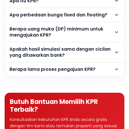
Apa itu KPR?
Apa perbedaan bunga fixed dan floating?
Berapa uang muka (DP) minimum untuk
mengajukan KPR?
Apakah hasil simulasi sama dengan cicilan
yang ditawarkan bank?
Berapa lama proses pengajuan KPR?
Butuh Bantuan Memilih KPR
Terbaik?
Konsultasikan kebutuhan KPR Anda secara gratis
dengan tim kami atau temukan properti yang sesuai