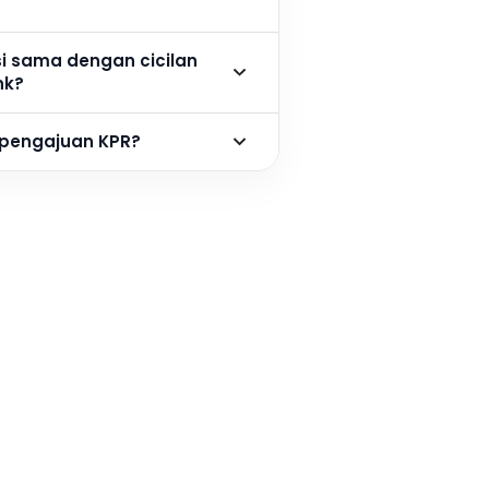
si sama dengan cicilan
nk?
 pengajuan KPR?