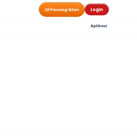
Login
Pasang Iklan
Aplikasi