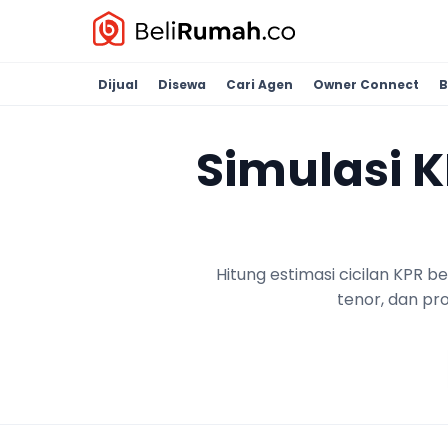
Dijual
Disewa
Cari Agen
Owner Connect
B
Simulasi 
Hitung estimasi cicilan KPR 
tenor, dan pr