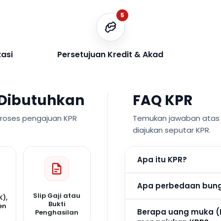
5
kasi
Persetujuan Kredit & Akad
Dibutuhkan
FAQ KPR
proses pengajuan KPR
Temukan jawaban atas p
diajukan seputar KPR.
Apa itu KPR?
Apa perbedaan bunga
Slip Gaji atau
K),
Bukti
en
Berapa uang muka (
Penghasilan
n