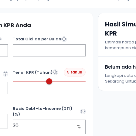
Hasil Si
 KPR Anda
KPR
Total Cicilan per Bulan
Estimasi harga
kemampuan cic
Belum ada ha
Tenor KPR (Tahun)
5 tahun
Lengkapi data d
Sekarang untuk 
Rasio Debt-to-Income (DTI)
(%)
%