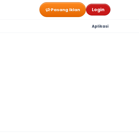
Login
Pasang Iklan
Aplikasi