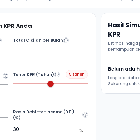
Hasil Si
 KPR Anda
KPR
Total Cicilan per Bulan
Estimasi harga
kemampuan cic
Belum ada ha
Tenor KPR (Tahun)
5 tahun
Lengkapi data d
Sekarang untuk 
Rasio Debt-to-Income (DTI)
(%)
%