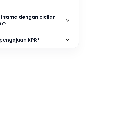
si sama dengan cicilan
nk?
 pengajuan KPR?