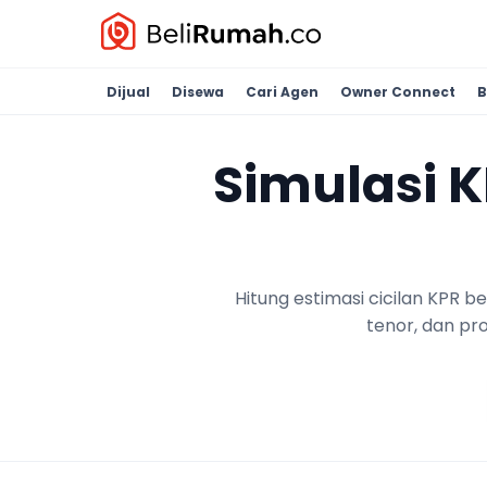
Dijual
Disewa
Cari Agen
Owner Connect
B
Simulasi 
Hitung estimasi cicilan KPR 
tenor, dan pr