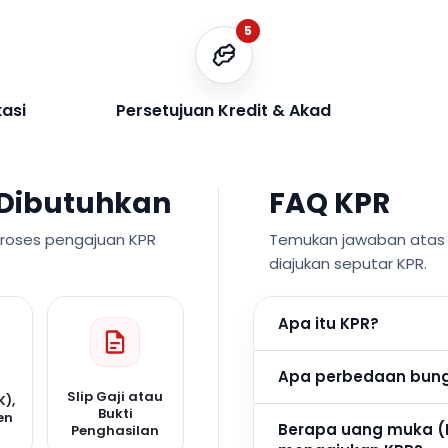
5
kasi
Persetujuan Kredit & Akad
Dibutuhkan
FAQ KPR
proses pengajuan KPR
Temukan jawaban atas p
diajukan seputar KPR.
Apa itu KPR?
Apa perbedaan bunga
Slip Gaji atau
K),
Bukti
en
Berapa uang muka (
Penghasilan
n