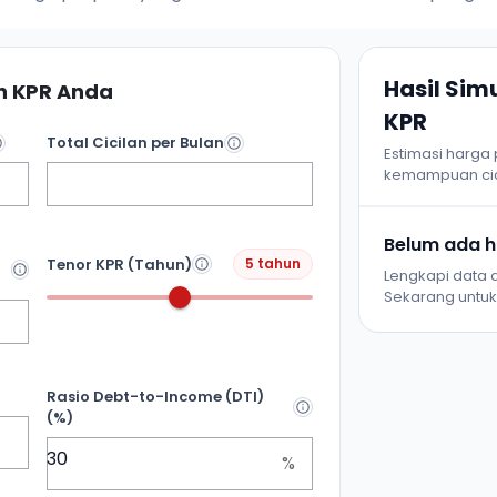
Hasil Si
 KPR Anda
KPR
Total Cicilan per Bulan
Estimasi harga
kemampuan cic
Belum ada ha
Tenor KPR (Tahun)
5 tahun
Lengkapi data d
Sekarang untuk 
Rasio Debt-to-Income (DTI)
(%)
%