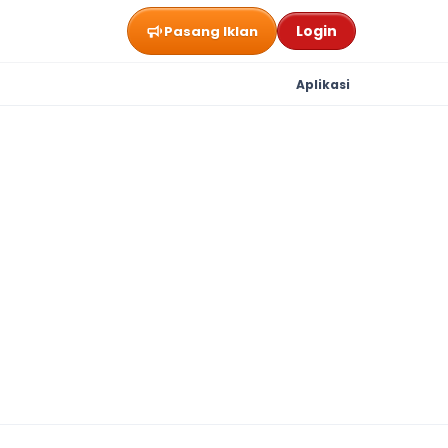
Login
Pasang Iklan
Aplikasi