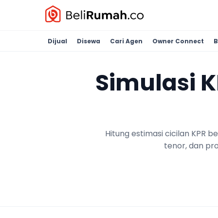
Dijual
Disewa
Cari Agen
Owner Connect
B
Simulasi 
Hitung estimasi cicilan KPR 
tenor, dan pr