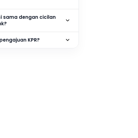
si sama dengan cicilan
nk?
 pengajuan KPR?