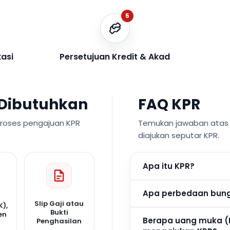
5
kasi
Persetujuan Kredit & Akad
Dibutuhkan
FAQ KPR
proses pengajuan KPR
Temukan jawaban atas p
diajukan seputar KPR.
Apa itu KPR?
Apa perbedaan bunga
Slip Gaji atau
K),
Bukti
en
Berapa uang muka (
Penghasilan
n