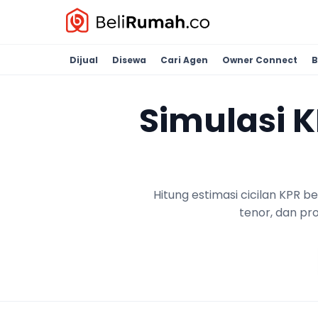
Dijual
Disewa
Cari Agen
Owner Connect
B
Simulasi 
Hitung estimasi cicilan KPR 
tenor, dan pr