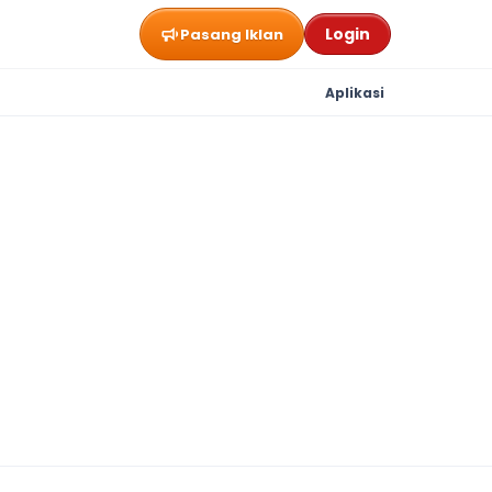
Login
Pasang Iklan
Aplikasi