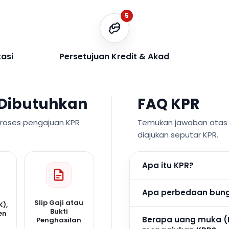
5
kasi
Persetujuan Kredit & Akad
Dibutuhkan
FAQ KPR
proses pengajuan KPR
Temukan jawaban atas p
diajukan seputar KPR.
Apa itu KPR?
Apa perbedaan bunga
Slip Gaji atau
K),
Bukti
en
Berapa uang muka (
Penghasilan
n