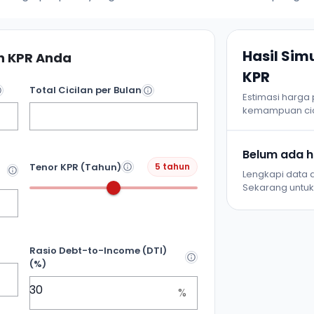
Hasil Si
 KPR Anda
KPR
Total Cicilan per Bulan
Estimasi harga
kemampuan cic
Belum ada ha
Tenor KPR (Tahun)
5 tahun
Lengkapi data d
Sekarang untuk 
Rasio Debt-to-Income (DTI)
(%)
%