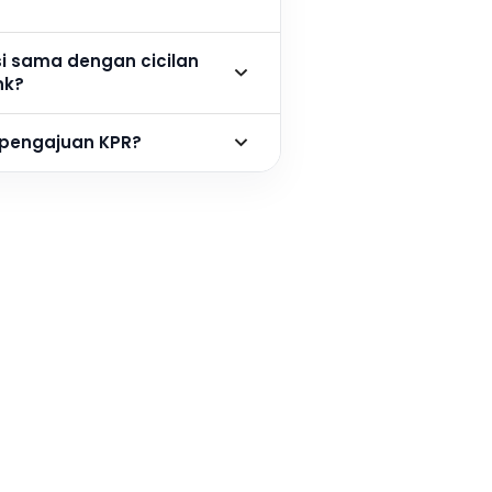
si sama dengan cicilan
nk?
 pengajuan KPR?