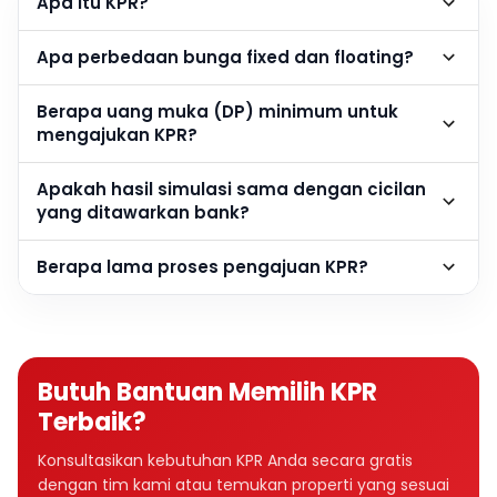
Apa itu KPR?
Apa perbedaan bunga fixed dan floating?
Berapa uang muka (DP) minimum untuk
mengajukan KPR?
Apakah hasil simulasi sama dengan cicilan
yang ditawarkan bank?
Berapa lama proses pengajuan KPR?
Butuh Bantuan Memilih KPR
Terbaik?
Konsultasikan kebutuhan KPR Anda secara gratis
dengan tim kami atau temukan properti yang sesuai